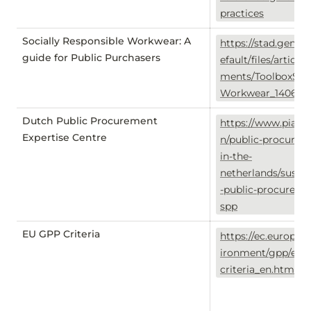
practices
Socially Responsible Workwear: A
https://stad.gent/s
guide for Public Purchasers
efault/files/article
ments/ToolboxSoc
Workwear_1406.pd
Dutch Public Procurement
https://www.pianoo
Expertise Centre
n/public-procurem
in-the-
netherlands/sustai
-public-procureme
spp
EU GPP Criteria
https://ec.europa.
ironment/gpp/eu_
criteria_en.htm