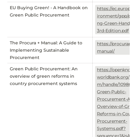
EU Buying Green! - A Handbook on
https://ec.europa.
Green Public Procurement
ironment/gpp/pdf
ng-Green-Handbo
3rd-Edition.pdf
The Procura + Manual: A Guide to
https://procuraplus
Implementing Sustainable
manual/
Procurement
Green Public Procurement: An
https://openknowl
overview of green reforms in
worldbank.org/bit
country procurement systems
m/handle/10986/3
Green-Public-
Procurement-An-
Overview-of-Green
Reforms-in-Countr
Procurement-
Systems.pdf?
sequence=1&isAll