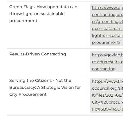
Green Flags: How open data can
https://www.open-
throw light on sustainable
contracting.org/re
procurement
es/green-flags-ho
open-data-can-thr
light-on-sustainab
procurement/
Results-Driven Contracting
https://govlab.hks
rd.edu/results-driv
contracting
Serving the Citizens - Not the
https://www.thech
Bureaucracy: A Strategic Vision for
ocouncil.org/sites
City Procurement
lt/files/2021-06/C
City%20procurem
Fb%5B94%5D.pdf