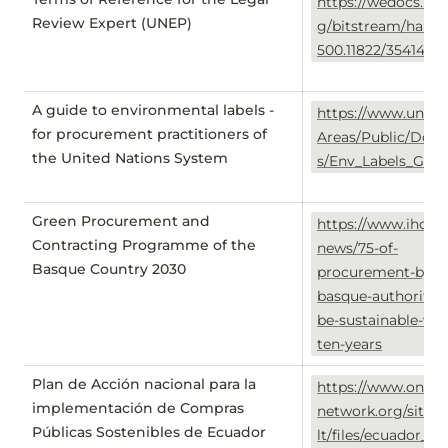
https://wedocs.une
Review Expert (UNEP)
g/bitstream/handl
500.11822/35414/LR
A guide to environmental labels -
https://www.ungm
for procurement practitioners of
Areas/Public/Dow
the United Nations System
s/Env_Labels_Guid
Green Procurement and
https://www.ihobe.
Contracting Programme of the
news/75-of-
Basque Country 2030
procurement-by-
basque-authorities
be-sustainable-wit
ten-years
Plan de Acción nacional para la
https://www.onepl
implementación de Compras
network.org/sites/
Públicas Sostenibles de Ecuador
lt/files/ecuador_ac