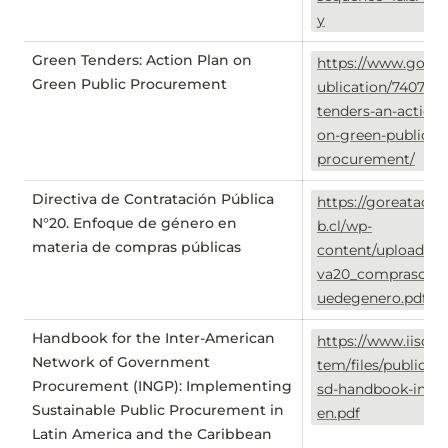
y
Green Tenders: Action Plan on
https://www.gov.ie
Green Public Procurement
ublication/74075-g
tenders-an-action-
on-green-public-
procurement/
Directiva de Contratación Pública
https://goreataca
N°20. Enfoque de género en
b.cl/wp-
materia de compras públicas
content/uploads/Di
va20_comprascon
uedegenero.pdf
Handbook for the Inter-American
https://www.iisd.o
Network of Government
tem/files/publicati
Procurement (INGP): Implementing
sd-handbook-ingp
Sustainable Public Procurement in
en.pdf
Latin America and the Caribbean