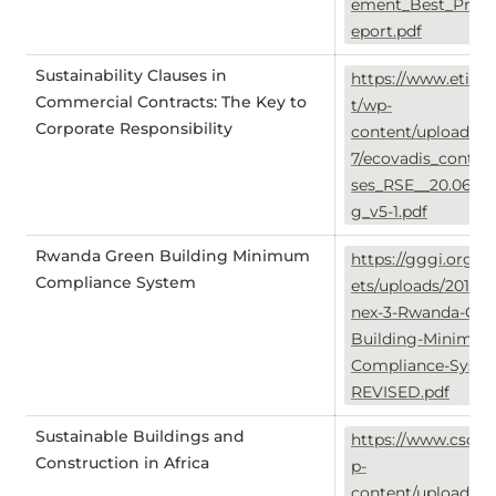
ement_Best_Pract
eport.pdf
Sustainability Clauses in
https://www.etican
Commercial Contracts: The Key to
t/wp-
Corporate Responsibility
content/uploads/2
7/ecovadis_contrat
ses_RSE__20.06.20
g_v5-1.pdf
Rwanda Green Building Minimum
https://gggi.org/si
Compliance System
ets/uploads/2019/0
nex-3-Rwanda-Gre
Building-Minimum
Compliance-Syste
REVISED.pdf
Sustainable Buildings and
https://www.cscp.
Construction in Africa
p-
content/uploads/2