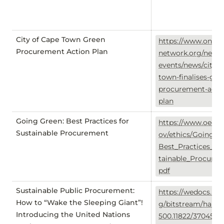
City of Cape Town Green
https://www.onepl
Procurement Action Plan
network.org/news
events/news/city-c
town-finalises-gre
procurement-acti
plan
Going Green: Best Practices for
https://www.oecd.
Sustainable Procurement
ov/ethics/Going_G
Best_Practices_fo
tainable_Procurem
pdf
Sustainable Public Procurement:
https://wedocs.une
How to “Wake the Sleeping Giant”!
g/bitstream/handl
Introducing the United Nations
500.11822/37045/