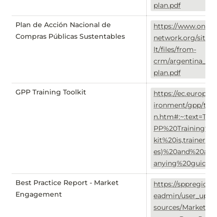
plan.pdf
Plan de Acción Nacional de
https://www.onepl
Compras Públicas Sustentables
network.org/sites/
lt/files/from-
crm/argentina_act
plan.pdf
GPP Training Toolkit
https://ec.europa.
ironment/gpp/tool
n.htm#:~:text=Th
PP%20Training%2
kit%20is,trainer%2
es)%20and%20ac
anying%20guidanc
Best Practice Report - Market
https://sppregions.
Engagement
eadmin/user_uplo
sources/Market_E