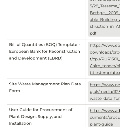
5/28_Tessema_Taip
Bethge__2009__Su
able_Building_an
struction_in_Afric
pdf
Bill of Quantities (BOQ) Template -
https://www.ebrd.
European Bank for Reconstruction
downloads/procu
and Development (EBRD)
t/cpu/PUR1301_13
Cairo_tender/billo
titiestemplate.xls
Site Waste Management Plan Data
https://www.netre
Form
g.uk/media/1128/
waste_data_form.
User Guide for Procurement of
https://www.adb.o
Plant Design, Supply, and
cuments/procure
Installation
plant-guide