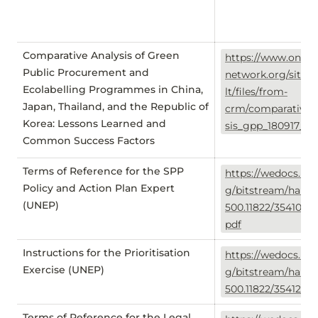
Comparative Analysis of Green
https://www.onepl
Public Procurement and
network.org/sites/
Ecolabelling Programmes in China,
lt/files/from-
Japan, Thailand, and the Republic of
crm/comparative_
Korea: Lessons Learned and
sis_gpp_180917_we
Common Success Factors
Terms of Reference for the SPP
https://wedocs.une
Policy and Action Plan Expert
g/bitstream/handl
(UNEP)
500.11822/35410/T
pdf
Instructions for the Prioritisation
https://wedocs.une
Exercise (UNEP)
g/bitstream/handl
500.11822/35412/IP
Terms of Reference for the Legal