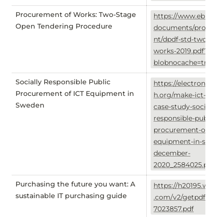
Procurement of Works: Two-Stage
https://www.ebrd.
Open Tendering Procedure
documents/procu
nt/dpdf-std-two-st
works-2019.pdf?
blobnocache=true
Socially Responsible Public
https://electronic
Procurement of ICT Equipment in
h.org/make-ict-fair
Sweden
case-study-socially
responsible-public
procurement-of-ic
equipment-in-swe
december-
2020_2584025.pdf
Purchasing the future you want: A
https://h20195.ww
sustainable IT purchasing guide
.com/v2/getpdf.as
7023857.pdf