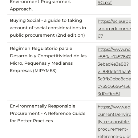
Environment Programme’s
SG.pdf
Approach.
Buying Social - a guide to taking
https://ec.europa.
account of social considerations in
sroom/documents
public procurement (2nd edition)
67
Régimen Regulatorio para el
https://www.notion
Desarrollo y Competitividad de las
e580ac7457847ae8
Micro, Pequeñas y Medianas
3ebad4e3a88?
Empresas (MIPYMES)
v=880e1e214aa942
5c9fb0bbc8cde8&
c735d66564156b21
3d0d9ec5f
Environmentally Responsible
https://www.adb.o
Procurement - A Reference Guide
cuments/environ
for Better Practices
lly-responsible-
procurement-
reference-guide-be