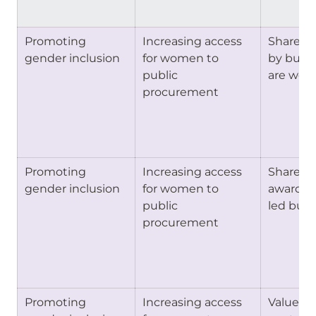
Promoting 
Increasing access 
Share of
gender inclusion
for women to 
by busin
public 
are wom
procurement
Promoting 
Increasing access 
Share of
gender inclusion
for women to 
awarded
public 
led busi
procurement
Promoting 
Increasing access 
Value sha