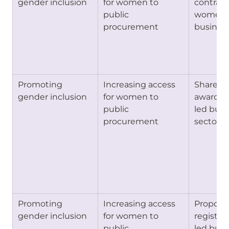
gender inclusion
for women to 
contract
public 
women-l
procurement
business
Promoting 
Increasing access 
Share of
gender inclusion
for women to 
awarded
public 
led busi
procurement
sector
Promoting 
Increasing access 
Proportio
gender inclusion
for women to 
registe
public 
led busi