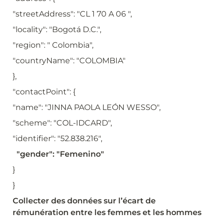
"streetAddress": "CL 1 70 A 06 ",
"locality": "Bogotá D.C.",
"region": " Colombia",
"countryName": "COLOMBIA"
},
"contactPoint": {
"name": "JINNA PAOLA LEÓN WESSO",
"scheme": "COL-IDCARD",
"identifier": "52.838.216",
  "gender": "Femenino"
}
}
Collecter des données sur l’écart de 
rémunération entre les femmes et les hommes