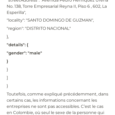
"streetAddress": "Avenida Pedro Henriquez Ureña 
No. 138, Torre Empresarial Reyna II, Piso 6 , 602, La 
Esperilla",
"locality": "SANTO DOMINGO DE GUZMAN",
"region": "DISTRITO NACIONAL"
},
"details": {
"gender": "male"
}
}
]
}
Toutefois, comme expliqué précédemment, dans 
certains cas, les informations concernant les 
entreprises ne sont pas accessibles. C’est le cas 
en Colombie, où seul le sexe de la personne qui 