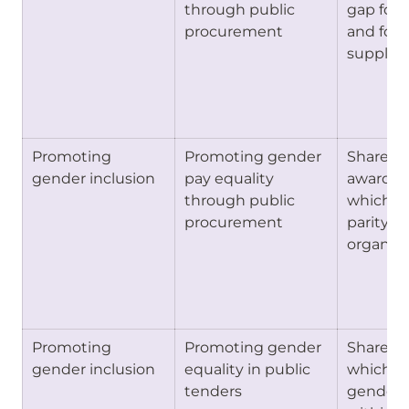
through public 
gap for a
procurement
and for 
supplier(
Promoting 
Promoting gender 
Share of
gender inclusion
pay equality 
awarded 
through public 
which pr
procurement
parity wi
organisa
Promoting 
Promoting gender 
Share of
gender inclusion
equality in public 
which re
tenders
gender d