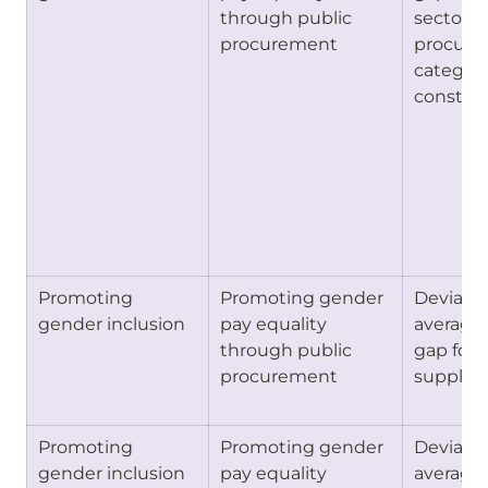
through public 
sector su
procurement
procure
category (
construc
Promoting 
Promoting gender 
Deviatio
gender inclusion
pay equality 
average 
through public 
gap for 
procurement
supplier
Promoting 
Promoting gender 
Deviatio
gender inclusion
pay equality 
average 