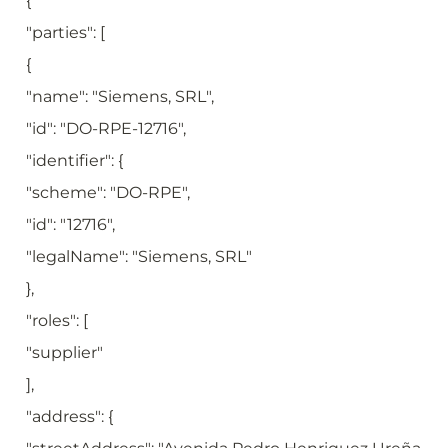
{
"parties": [
{
"name": "Siemens, SRL",
"id": "DO-RPE-12716",
"identifier": {
"scheme": "DO-RPE",
"id": "12716",
"legalName": "Siemens, SRL"
},
"roles": [
"supplier"
],
"address": {