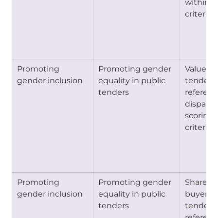
within s
criteria)
Promoting 
Promoting gender 
Value sha
gender inclusion
equality in public 
tenders 
tenders
referenc
disparity
scoring 
criteria) 
Promoting 
Promoting gender 
Share of 
gender inclusion
equality in public 
buyers w
tenders
tenders 
referenc