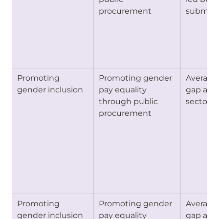
procurement
submitt
Promoting 
Promoting gender 
Average 
gender inclusion
pay equality 
gap amo
through public 
sector su
procurement
Promoting 
Promoting gender 
Average 
gender inclusion
pay equality 
gap amo