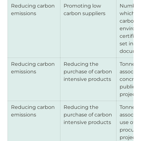
Reducing carbon 
Promoting low 
Number o
emissions 
carbon suppliers
which m
carbon (e
environm
certificat
set in te
docume
Reducing carbon 
Reducing the 
Tonnes o
emissions 
purchase of carbon 
associat
intensive products
concrete
public 
projects
Reducing carbon 
Reducing the 
Tonnes o
emissions 
purchase of carbon 
associat
intensive products
use of st
procure
projects