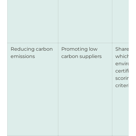
Reducing carbon 
Promoting low 
Share of
emissions 
carbon suppliers
which re
environm
certifica
scoring 
criteria) 