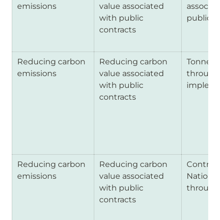
emissions 
value associated 
associat
with public 
public c
contracts
Reducing carbon 
Reducing carbon 
Tonnes o
emissions 
value associated 
through
with public 
impleme
contracts
Reducing carbon 
Reducing carbon 
Contribu
emissions 
value associated 
National
with public 
through
contracts