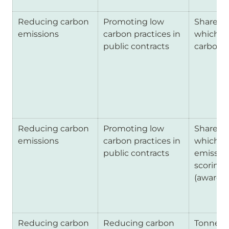
Reducing carbon 
Promoting low 
Share of
emissions 
carbon practices in 
which in
public contracts
carbon 
Reducing carbon 
Promoting low 
Share of
emissions 
carbon practices in 
which re
public contracts
emission
scoring 
(award cr
Reducing carbon 
Reducing carbon 
Tonnes o