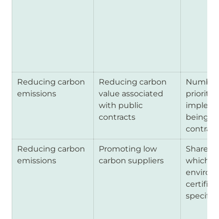
Reducing carbon 
Reducing carbon 
Number o
emissions 
value associated 
prioritiz
with public 
implemen
contracts
being hi
contract
Reducing carbon 
Promoting low 
Share of
emissions 
carbon suppliers
which re
environm
certifica
specific