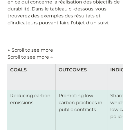
en ce qui concerne la réalisation des objectifs de 
durabilité. Dans le tableau ci-dessous, vous 
trouverez des exemples des résultats et 
d’indicateurs pouvant faire l’objet d’un suivi.
← Scroll to see more                                                                                                                                 
Scroll to see more →
GOALS
OUTCOMES
INDICA
Reducing carbon 
Promoting low 
Share of
emissions 
carbon practices in 
which co
public contracts
low carb
policies