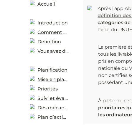
Accueil
Après l’approb
définition des
catégories de 
Introduction
l’aide du PNUE
Comment utiliser
Definition
La première ét
Vous avez demandées
tous les livrab
pris en compte
nationale du 
Planification
non certifiés 
Mise en place
possédant une 
Priorités
Suivi et évaluation
À partir de ce
Des mécanismes d’assistance
prioritaires q
les ordinateur
Plan d’action